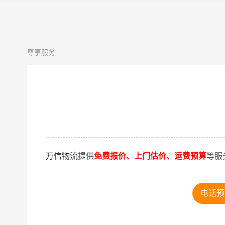
尊享服务
万信物流
提供
免费报价、上门估价、运费预算
等服
电话预