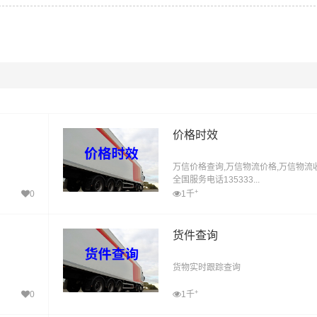
价格时效
万信价格查询,万信物流价格,万信物流
全国服务电话135333...
+
0
1千
货件查询
货物实时跟踪查询
+
0
1千