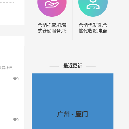
仓储托管,托管
仓储代发货,仓
仓
式仓储服务,托
储代收货,电商
管仓储,第三方
仓储代发,第三
仓储托管
方仓储代发货
最近更新
收费标准，
0
广州 - 厦门
0