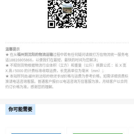
温馨提示
★ 在从
福州到沈阳的物流运输
过程中若有任何疑问请拨打万信物流统一服务电
话18816805866，以便我们在最短，最快的时间为您解决；
★ 不规则货物根据物流行业体积（立方）和重量（公斤）换算公式 ：长 X 宽
X 高 / 5000 的计费标准收取运费，长宽高单位为毫米（mm）；
★ 本站所列由
福州到沈阳的物流专线
价格与运费为参考价格，如需详细资费标
准请电话咨询客服。普通客户报价以电话咨询万信客服为准，月结客户以合同
约订价格为准，感谢您的理解。
你可能需要