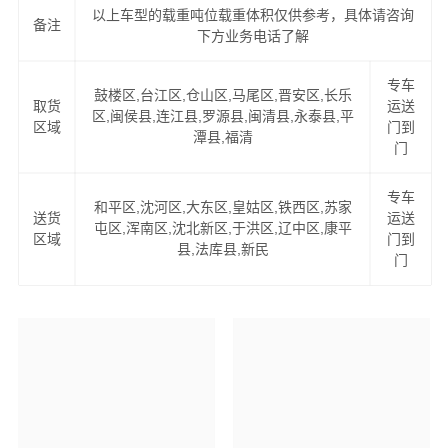
以上车型的载重吨位载重体积仅供参考，具体请咨询
价格优惠，运货及时，欢迎来电咨询福州至沈阳专线，
万
备注
下方业务电话了解
信物流公司
将为您全力以赴！
专车
福州到沈阳物流服务项目
鼓楼区,台江区,仓山区,马尾区,晋安区,长乐
取货
运送
区,闽侯县,连江县,罗源县,闽清县,永泰县,平
区域
门到
潭县,福清
1、提供一站式门到门福州到沈阳物流服务（上门提货、家
门
具拆卸、物品包装、送货到您的家中）。
专车
和平区,沈河区,大东区,皇姑区,铁西区,苏家
送货
运送
2、易碎物品特殊包装，量身定制木箱：如钢琴、红木家
屯区,浑南区,沈北新区,于洪区,辽中区,康平
区域
门到
具、古董、雕塑、艺术品、名贵字画等。
县,法库县,新民
门
2、可上门看货，现场为客户提供准确报价，并提供运输方
案。
4、公司与中国太平洋财产保险、平安保险长期合作，一旦
货物出险将有专人全程负责处理理赔事宜，免除您的后顾
之忧。