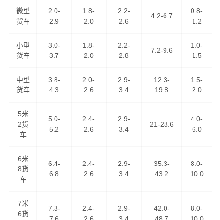
微型
2.0-
1.8-
2.2-
0.8-
万信物流作为
福州到沈阳物流公司
知名企业之一，运营福
4.2-6.7
货车
2.9
2.0
2.6
1.2
州到沈阳货运专线近10年，以“安全、快捷、诚信、真诚”为
服务理念，把坚持不懈的物流精神弘扬广大，得到了广大
小型
3.0-
1.8-
2.2-
1.0-
7.2-9.6
客户的认可，现已成为我司品牌专线之一，天天通过零担
货车
3.7
2.0
2.8
1.5
货物资源整合发车前往沈阳，可上门取货区域：鼓楼区,台
江区,仓山区,马尾区,晋安区,长乐区,闽侯县,连江县,罗源县,
中型
3.8-
2.0-
2.9-
12.3-
1.5-
货车
4.3
2.6
3.4
19.8
2.0
闽清县,永泰县,平潭县,福清；
5米
福州到沈阳货运公司
为工厂、贸易商、批发商等货主提供
5.0-
2.4-
2.9-
4.0-
2货
21-28.6
整车、零担、大件运输、普快特快、搬家搬厂、回程车调
5.2
2.6
3.4
6.0
车
用等全方位的整车物流，零担运输，门到门运输，点到点
配送，送货到指定地点。万信物流是中国人民财产保险公
6米
6.4-
2.4-
2.9-
35.3-
8.0-
司货运险的签约公司，是福建省物流行业协会理事单位，
8货
6.8
2.6
3.4
43.2
10.0
车
您可以放心地把货托付万信物流！
7米
7.3-
2.4-
2.9-
42.0-
8.0-
6货
7.6
2.6
3.4
48.7
10.0