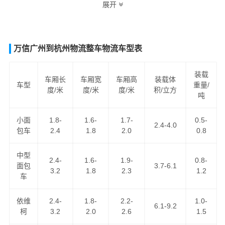
展开
际，最合理，最便捷的福州至沈阳货运专线物流解决方
案。让客户轻松享受"足不出户，货到沈阳"的物流运输服
务。
万信广州到杭州物流整车物流车型表
福州到沈阳货运专线
是万信物流福州到辽宁省际汽运专线
系列之一，为客户提供
福州到沈阳货运专线
服务，公路汽
装载
车厢长
车厢宽
车厢高
装载体
车型
重量/
车运输服务，为客户提供优势的
福州到沈阳物流专线
运输
度/米
度/米
度/米
积/立方
吨
资源，
福州到沈阳货运
为客户提供舒适省心放心的福州至
沈阳货运公司服务。
小面
1.8-
1.6-
1.7-
0.5-
2.4-4.0
包车
2.4
1.8
2.0
0.8
中型
2.4-
1.6-
1.9-
0.8-
面包
3.7-6.1
3.2
1.8
2.3
1.2
车
依维
2.4-
1.8-
2.2-
1.0-
6.1-9.2
柯
3.2
2.0
2.6
1.5