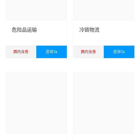
福州货运公司
成立于2016年，经营范围包括道路货物运
输，国际货物运输代理，仓储服务，装卸服务，搬运服
务，包装服务，企业管理咨询，商务咨询，自有汽车租
危险品运输
冷链物流
赁，办公文化用品，电子产品，五金交电，日用百货销
售，电子商务，从事货物进口及技术进口业务。
万信福州
货运公司
以珠三角，长三角和京津冀等区域为转运中心，
国内业务
咨询Ta
国内业务
咨询Ta
面向国内国际为您提供
福州到沈阳货运专线
，包括国内
公
查看详细
查看详细
路汽车运输
、铁路火车运输、航空货运货运以及国际空
运、国际海运代理、电商货运仓储等一站式综合供应链货
运运输服务。