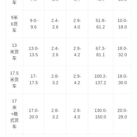
车
9米
9.0-
2.4-
2.9-
51.8-
10.0-
6货
9.6
2.6
4.0
61.2
18.0
车
13
13.0-
2.4-
2.9-
67.3-
18.0-
我们的路线天天走车，满足客户做到以下优势！
米货
13.5
2.6
4.2
81.1
32.0
车
1、低价格、高服务：GPS卫星系统全程跟踪，全程保险，
17.5
全程高速。
17-
2.8-
2.9-
100.2-
18.0-
米货
17.5
3.2
4.2
137.2
30.0
车
2、高速往返，自由车辆运输，各种车型具备配送。
17
3、长期运营合作：汽车配件专业运输与配送。
米
17.0-
2.8-
2.9-
130.0-
20.0-
+箱
20.0
3.2
4.0
150.0
28.0
4、同样运价比速度，同样速度比服务。做精品运输，创一
式货
车
流服务。