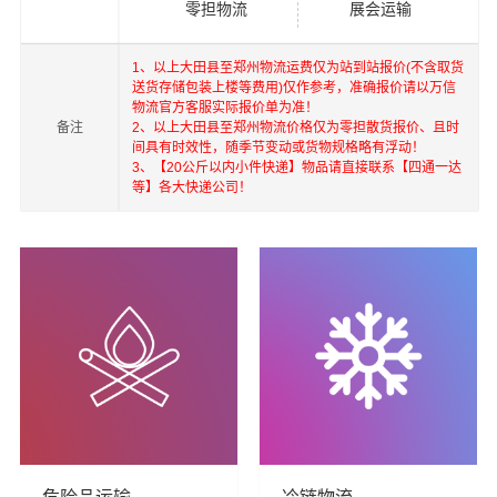
零担物流
展会运输
澳门，台湾等地具有优势的物流网络资源，依靠国内北
京，上海，深圳为转运中心，业务覆盖公路汽车快运，铁
1、以上大田县至郑州物流运费仅为站到站报价(不含取货
路特快运输，航空货运代理，仓储物流配送，产品物流，
送货存储包装上楼等费用)仅作参考，准确报价请以万信
项目物流，进出口货运代理，并提供上门取货，送货到
物流官方客服实际报价单为准！
门，货物打包，门到门运输等物流相关增值服务，同时在
备注
2、以上大田县至郑州物流价格仅为零担散货报价、且时
间具有时效性，随季节变动或货物规格略有浮动！
行业内率先开通内地至到香港，澳门，台湾的物流往返运
3、【20公斤以内小件快递】物品请直接联系【四通一达
输业务，简化了货物进出口操作流程，减少了货物在途时
等】各大快递公司！
间，提高了货物流通效率。公司秉承优质服务的核心价值
观，将一如既往地为更多的人和企业提供到更优质的
大田
县到郑州物流公司,大田县物流到郑州,大田县至郑州物流专
线
物流服务。