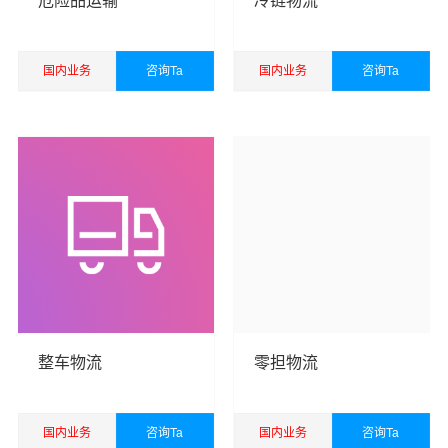
危险品运输
冷链物流
万信秉承“用心呵护，值得托付”的服务理念，凭借大田县至
郑州物流的优质平台，始终致力于为客户提供优质高效的
国内业务
咨询Ta
国内业务
咨询Ta
大田县到郑州物流公司,大田县物流到郑州,大田县至郑州物
流专线运输服务。
查看详细
查看详细
大田县到郑州货运专线是万信的优质品牌服务，我们一直
多年的在为各行各业提供我们的物流服务，也得到了很多
客户的认可和口碑相传，如果您有意向选择我们，我们非
常乐意为您解决物流相关问题。当然，还有很多优秀的
物
流公司
也提供从大田县发物流到郑州的运输服务，您也可
以多多咨询，找到合适您的物流服务商。
优质
大田县到郑州物流公司
，专业大田县至郑州物流专线
运输（上门取货 送货到门）从大田县发货运去郑州、大田
整车物流
零担物流
县发物流到郑州，一站式
大田县到郑州直达专线物流
。
国内业务
咨询Ta
国内业务
咨询Ta