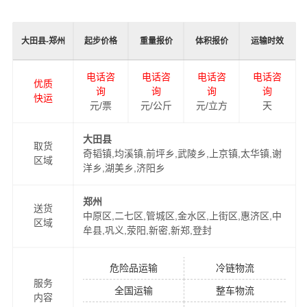
了物流运输效率。
同时，为了方便广大客户从大田县物流到郑州的不同运输
大田县-郑州
起步价格
重量报价
体积报价
运输时效
时效和物流成本要求，
万信
特推出
大田县到郑州物流
多种
运输方式，以此来降低从大田县到郑州运输的物流成本，
电话咨
电话咨
电话咨
电话咨
优质
提高由大田县发货到郑州的物流效率，以便为新老客户提
询
询
询
询
快运
供更加优质完善的一站式从
元/票
元/公斤
大田县到郑州
元/立方
门到门物流运输
天
服务！
大田县
取货
奇韬镇,均溪镇,前坪乡,武陵乡,上京镇,太华镇,谢
区域
洋乡,湖美乡,济阳乡
郑州
送货
中原区,二七区,管城区,金水区,上街区,惠济区,中
区域
牟县,巩义,荥阳,新密,新郑,登封
危险品运输
冷链物流
服务
全国运输
整车物流
万信在深圳，珠海，大田县，北京，上海，武汉和香港，
内容