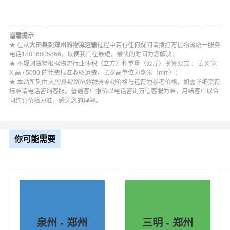
温馨提示
★ 在从
大田县到郑州的物流运输
过程中若有任何疑问请拨打万信物流统一服务
电话18816805866，以便我们在最短，最快的时间为您解决；
★ 不规则货物根据物流行业体积（立方）和重量（公斤）换算公式 ：长 X 宽
X 高 / 5000 的计费标准收取运费，长宽高单位为毫米（mm）；
★ 本站所列由
大田县到郑州的物流专线
价格与运费为参考价格，如需详细资费
标准请电话咨询客服。普通客户报价以电话咨询万信客服为准，月结客户以合
同约订价格为准，感谢您的理解。
你可能需要
泉州 - 郑州
三明 - 郑州