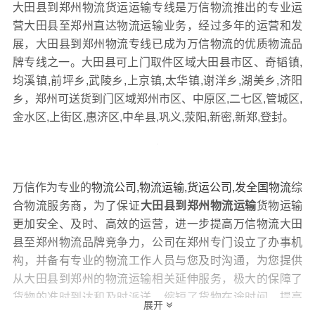
大田县到郑州物流货运运输专线是万信物流推出的专业运
营大田县至郑州直达物流运输业务，经过多年的运营和发
展，大田县到郑州物流专线已成为万信物流的优质物流品
牌专线之一。大田县可上门取件区域大田县市区、奇韬镇,
均溪镇,前坪乡,武陵乡,上京镇,太华镇,谢洋乡,湖美乡,济阳
乡，郑州可送货到门区域郑州市区、中原区,二七区,管城区,
金水区,上街区,惠济区,中牟县,巩义,荥阳,新密,新郑,登封。
万信作为专业的
物流公司,物流运输,货运公司,发全国物流
综
合物流服务商，为了保证
大田县到郑州物流运输
货物运输
更加安全、及时、高效的运营，进一步提高万信物流大田
县至郑州物流品牌竞争力，公司在郑州专门设立了办事机
构，并备有专业的物流工作人员与您及时沟通，为您提供
从大田县到郑州的物流运输相关延伸服务，极大的保障了
货物的准时到达和及时派送，缩短了货物在途时间，提高
展开