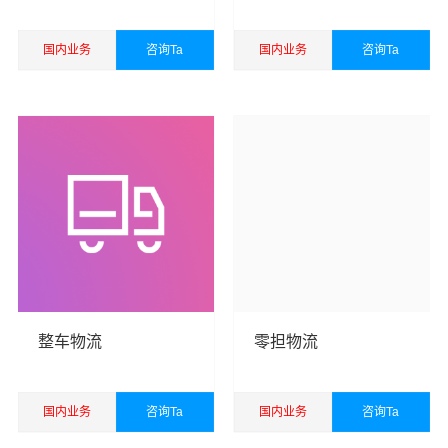
万信秉承“用心呵护，值得托付”的服务理念，凭借河源至江
宁区物流的优质平台，始终致力于为客户提供优质高效的
国内业务
咨询Ta
国内业务
咨询Ta
河源到江宁区物流公司,河源物流到江宁区,河源至江宁区物
查看详细
查看详细
流专线运输服务。
河源到江宁区货运专线是万信的优质品牌服务，我们一直
多年的在为各行各业提供我们的物流服务，也得到了很多
客户的认可和口碑相传，如果您有意向选择我们，我们非
常乐意为您解决物流相关问题。当然，还有很多优秀的
物
流公司
也提供从河源发物流到江宁区的运输服务，您也可
以多多咨询，找到合适您的物流服务商。
优质
河源到江宁区物流公司
，专业河源至江宁区物流专线
整车物流
零担物流
运输（上门取货 送货到门）从河源发货运去江宁区、河源
发物流到江宁区，一站式
河源到江宁区直达专线物流
。
国内业务
咨询Ta
国内业务
咨询Ta