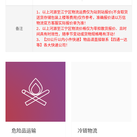
门，台湾等地具有优势的物流网络资源，依靠国内北京，
上海，深圳为转运中心，业务覆盖公路汽车快运，铁路特
1、以上河源至江宁区物流运费仅为站到站报价(不含取货
送货存储包装上楼等费用)仅作参考，准确报价请以万信
快运输，航空货运代理，仓储物流配送，产品物流，项目
物流官方客服实际报价单为准！
物流，进出口货运代理，并提供上门取货，送货到门，货
备注
2、以上河源至江宁区物流价格仅为零担散货报价、且时
间具有时效性，随季节变动或货物规格略有浮动！
物打包，门到门运输等物流相关增值服务，同时在行业内
3、【20公斤以内小件快递】物品请直接联系【四通一达
率先开通内地至到香港，澳门，台湾的物流往返运输业
等】各大快递公司！
务，简化了货物进出口操作流程，减少了货物在途时间，
提高了货物流通效率。公司秉承优质服务的核心价值观，
将一如既往地为更多的人和企业提供到更优质的
河源到江
宁区物流公司,河源物流到江宁区,河源至江宁区物流专线
物
流服务。
危险品运输
冷链物流