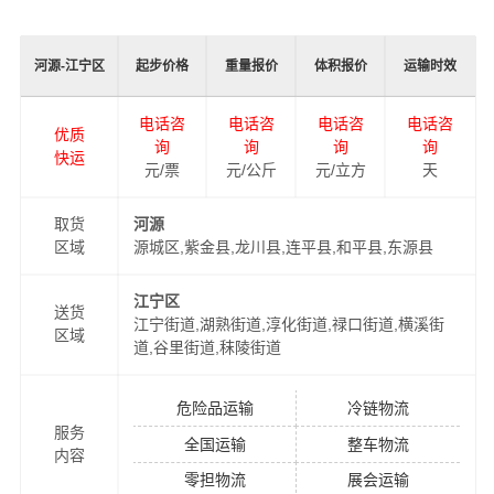
高了物流运输效率。
同时，为了方便广大客户从河源物流到江宁区的不同运输
河源-江宁区
起步价格
重量报价
体积报价
运输时效
时效和物流成本要求，
万信
特推出
河源到江宁区物流
多种
运输方式，以此来降低从河源到江宁区运输的物流成本，
电话咨
电话咨
电话咨
电话咨
优质
提高由河源发货到江宁区的物流效率，以便为新老客户提
询
询
询
询
快运
供更加优质完善的一站式从
元/票
元/公斤
河源到江宁区
元/立方
门到门物流运输
天
服务！
取货
河源
区域
源城区,紫金县,龙川县,连平县,和平县,东源县
江宁区
送货
江宁街道,湖熟街道,淳化街道,禄口街道,横溪街
区域
道,谷里街道,秣陵街道
危险品运输
冷链物流
服务
全国运输
整车物流
内容
万信在深圳，珠海，河源，北京，上海，武汉和香港，澳
零担物流
展会运输