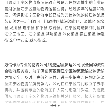
河源到江宁区物流货运运输专线是万信物流推出的专业运
营河源至江宁区直达物流运输业务，经过多年的运营和发
展，河源到江宁区物流专线已成为万信物流的优质物流品
牌专线之一。河源可上门取件区域河源市区、源城区,紫金
县,龙川县,连平县,和平县,东源县，江宁区可送货到门区域
江宁区市区、江宁街道,湖熟街道,淳化街道,禄口街道,横溪
街道,谷里街道,秣陵街道。
万信作为专业的
物流公司,物流运输,货运公司,发全国物流
综
合物流服务商，为了保证
河源到江宁区物流运输
货物运输
更加安全、及时、高效的运营，进一步提高万信物流河源
至江宁区物流品牌竞争力，公司在江宁区专门设立了办事
机构，并备有专业的物流工作人员与您及时沟通，为您提
供从河源到江宁区的物流运输相关延伸服务，极大的保障
了货物的准时到达和及时派送，缩短了货物在途时间，提
展开