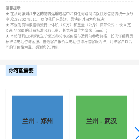
温馨提示
★ 在从
河源到江宁区的物流运输
过程中若有任何疑问请拨打万信物流统一服务
电话13826279511，以便我们在最短，最快的时间为您解决；
★ 不规则货物根据物流行业体积（立方）和重量（公斤）换算公式 ：长 X 宽
X 高 / 5000 的计费标准收取运费，长宽高单位为毫米（mm）；
★ 本站所列由
河源到江宁区的物流专线
价格与运费为参考价格，如需详细资费
标准请电话咨询客服。普通客户报价以电话咨询万信客服为准，月结客户以合
同约订价格为准，感谢您的理解。
你可能需要
兰州 - 郑州
兰州 - 武汉