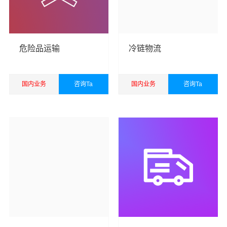
输，国际货物运输代理，仓储服务，装卸服务，搬运服
务，包装服务，企业管理咨询，商务咨询，自有汽车租
赁，办公文化用品，电子产品，五金交电，日用百货销
售，电子商务，从事货物进口及技术进口业务。
万信成都
危险品运输
冷链物流
货运公司
以珠三角，长三角和京津冀等区域为转运中心，
面向国内国际为您提供
成都到葫芦岛货运专线
，包括国内
国内业务
咨询Ta
国内业务
咨询Ta
公路汽车运输
、铁路火车运输、航空货运货运以及国际空
运、国际海运代理、电商货运仓储等一站式综合供应链货
查看详细
查看详细
运运输服务。