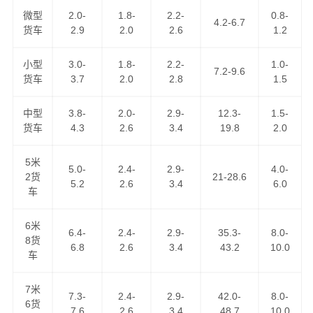
微型
2.0-
1.8-
2.2-
0.8-
万信物流作为
成都到葫芦岛物流公司
知名企业之一，运营
4.2-6.7
货车
2.9
2.0
2.6
1.2
成都到葫芦岛货运专线近10年，以“安全、快捷、诚信、真
诚”为服务理念，把坚持不懈的物流精神弘扬广大，得到了
小型
3.0-
1.8-
2.2-
1.0-
7.2-9.6
广大客户的认可，现已成为我司品牌专线之一，天天通过
货车
3.7
2.0
2.8
1.5
零担货物资源整合发车前往葫芦岛，可上门取货区域：锦
江区,青羊区,金牛区,武侯区,成华区,龙泉驿区,青白江区,新都
中型
3.8-
2.0-
2.9-
12.3-
1.5-
货车
4.3
2.6
3.4
19.8
2.0
区,温江区,双流区,郫都区,新津区,金堂县,大邑县,蒲江县,都
江堰,彭州,邛崃,崇州,简阳；
5米
5.0-
2.4-
2.9-
4.0-
2货
21-28.6
成都到葫芦岛货运公司
为工厂、贸易商、批发商等货主提
5.2
2.6
3.4
6.0
车
供整车、零担、大件运输、普快特快、搬家搬厂、回程车
调用等全方位的整车物流，零担运输，门到门运输，点到
6米
6.4-
2.4-
2.9-
35.3-
8.0-
点配送，送货到指定地点。万信物流是中国人民财产保险
8货
6.8
2.6
3.4
43.2
10.0
车
公司货运险的签约公司，是四川省物流行业协会理事单
位，您可以放心地把货托付万信物流！
7米
7.3-
2.4-
2.9-
42.0-
8.0-
6货
7.6
2.6
3.4
48.7
10.0