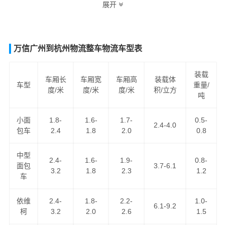
展开
最实际，最合理，最便捷的成都至葫芦岛货运专线物流解
决方案。让客户轻松享受"足不出户，货到葫芦岛"的物流运
输服务。
万信广州到杭州物流整车物流车型表
成都到葫芦岛货运专线
是万信物流成都到辽宁省际汽运专
线系列之一，为客户提供
成都到葫芦岛货运专线
服务，公
装载
车厢长
车厢宽
车厢高
装载体
车型
重量/
路汽车运输服务，为客户提供优势的
成都到葫芦岛物流专
度/米
度/米
度/米
积/立方
吨
线
运输资源，
成都到葫芦岛货运
为客户提供舒适省心放心
的成都至葫芦岛货运公司服务。
小面
1.8-
1.6-
1.7-
0.5-
2.4-4.0
包车
2.4
1.8
2.0
0.8
中型
2.4-
1.6-
1.9-
0.8-
面包
3.7-6.1
3.2
1.8
2.3
1.2
车
依维
2.4-
1.8-
2.2-
1.0-
6.1-9.2
柯
3.2
2.0
2.6
1.5