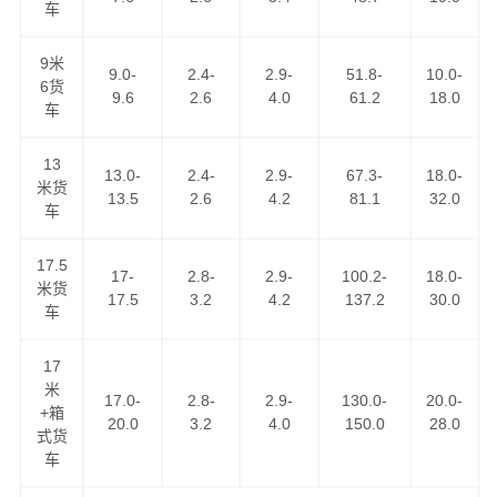
车
9米
9.0-
2.4-
2.9-
51.8-
10.0-
6货
9.6
2.6
4.0
61.2
18.0
车
我们的路线天天走车，满足客户做到以下优势！
13
13.0-
2.4-
2.9-
67.3-
18.0-
米货
1、低价格、高服务：GPS卫星系统全程跟踪，全程保险，
13.5
2.6
4.2
81.1
32.0
车
全程高速。
17.5
17-
2.8-
2.9-
100.2-
18.0-
2、高速往返，自由车辆运输，各种车型具备配送。
米货
17.5
3.2
4.2
137.2
30.0
车
3、长期运营合作：汽车配件专业运输与配送。
17
米
4、同样运价比速度，同样速度比服务。做精品运输，创一
17.0-
2.8-
2.9-
130.0-
20.0-
+箱
流服务。
20.0
3.2
4.0
150.0
28.0
式货
车
价格优惠，运货及时，欢迎来电咨询成都至葫芦岛专线，