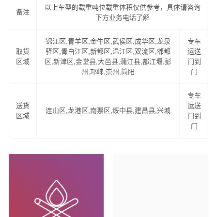
万信物流公司
将为您全力以赴！
以上车型的载重吨位载重体积仅供参考，具体请咨询
备注
下方业务电话了解
成都到葫芦岛物流服务项目
锦江区,青羊区,金牛区,武侯区,成华区,龙泉
专车
取货
驿区,青白江区,新都区,温江区,双流区,郫都
运送
1、提供一站式门到门成都到葫芦岛物流服务（上门提货、
区域
区,新津区,金堂县,大邑县,蒲江县,都江堰,彭
门到
家具拆卸、物品包装、送货到您的家中）。
州,邛崃,崇州,简阳
门
2、易碎物品特殊包装，量身定制木箱：如钢琴、红木家
专车
具、古董、雕塑、艺术品、名贵字画等。
送货
运送
连山区,龙港区,南票区,绥中县,建昌县,兴城
区域
门到
2、可上门看货，现场为客户提供准确报价，并提供运输方
门
案。
4、公司与中国太平洋财产保险、平安保险长期合作，一旦
货物出险将有专人全程负责处理理赔事宜，免除您的后顾
之忧。
成都货运公司
成立于2016年，经营范围包括道路货物运