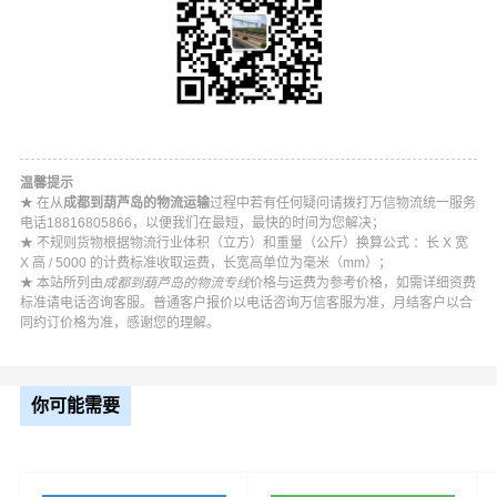
温馨提示
★ 在从
成都到葫芦岛的物流运输
过程中若有任何疑问请拨打万信物流统一服务
电话18816805866，以便我们在最短，最快的时间为您解决；
★ 不规则货物根据物流行业体积（立方）和重量（公斤）换算公式 ：长 X 宽
X 高 / 5000 的计费标准收取运费，长宽高单位为毫米（mm）；
★ 本站所列由
成都到葫芦岛的物流专线
价格与运费为参考价格，如需详细资费
标准请电话咨询客服。普通客户报价以电话咨询万信客服为准，月结客户以合
同约订价格为准，感谢您的理解。
你可能需要