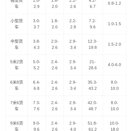
微型货
2.0-
1.8-
2.2-
4.2-
0.8-1.2
车
2.9
2.0
2.6
6.7
万信物流作为
资阳到葫芦岛物流公司
知名企业之一，运营
资阳到葫芦岛货运专线近10年，以“安全、快捷、诚信、真
小型货
3.0-
1.8-
2.2-
7.2-
1.0-1.5
诚”为服务理念，把坚持不懈的物流精神弘扬广大，得到了
车
3.7
2.0
2.8
9.6
广大客户的认可，现已成为我司品牌专线之一，天天通过
零担货物资源整合发车前往葫芦岛，可上门取货区域：雁
中型货
3.8-
2.0-
2.9-
12.3-
1.5-2.0
江区,安岳县,乐至县；
车
4.3
2.6
3.4
19.8
资阳到葫芦岛货运公司
为工厂、贸易商、批发商等货主提
5米2货
5.0-
2.4-
2.9-
21-
4.0-6.0
车
5.2
2.6
3.4
28.6
供整车、零担、大件运输、普快特快、搬家搬厂、回程车
调用等全方位的整车物流，零担运输，门到门运输，点到
6米8货
6.4-
2.4-
2.9-
35.3-
8.0-
点配送，送货到指定地点。万信物流是中国人民财产保险
车
6.8
2.6
3.4
43.2
10.0
公司货运险的签约公司，是四川省物流行业协会理事单
位，您可以放心地把货托付万信物流！
7米6货
7.3-
2.4-
2.9-
42.0-
8.0-
车
7.6
2.6
3.4
48.7
10.0
9米6货
9.0-
2.4-
2.9-
51.8-
10.0-
车
9.6
2.6
4.0
61.2
18.0