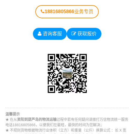
18816805866
业务专员
咨询客服
获取报价
#
#
#
#
资阳货运
资阳物流
葫芦岛物流
葫芦岛货运
温馨提示
★ 在从
资阳到葫芦岛的物流运输
过程中若有任何疑问请拨打万信物流统一服务
电话18816805866，以便我们在最短，最快的时间为您解决；
★ 不规则货物根据物流行业体积（立方）和重量（公斤）换算公式 ：长 X 宽