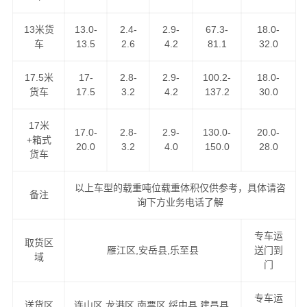
13米货
13.0-
2.4-
2.9-
67.3-
18.0-
车
13.5
2.6
4.2
81.1
32.0
17.5米
17-
2.8-
2.9-
100.2-
18.0-
货车
17.5
3.2
4.2
137.2
30.0
我们的路线天天走车，满足客户做到以下优势！
17米
1、低价格、高服务：GPS卫星系统全程跟踪，全程保险，
17.0-
2.8-
2.9-
130.0-
20.0-
+箱式
全程高速。
20.0
3.2
4.0
150.0
28.0
货车
2、高速往返，自由车辆运输，各种车型具备配送。
以上车型的载重吨位载重体积仅供参考，具体请咨
备注
询下方业务电话了解
3、长期运营合作：汽车配件专业运输与配送。
专车运
取货区
4、同样运价比速度，同样速度比服务。做精品运输，创一
雁江区,安岳县,乐至县
送门到
域
门
流服务。
专车运
价格优惠，运货及时，欢迎来电咨询资阳至葫芦岛专线，
送货区
连山区,龙港区,南票区,绥中县,建昌县,