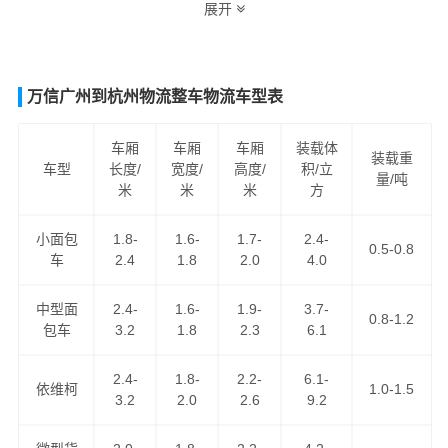
展开
最实际，最合理，最便捷的资阳至葫芦岛货运专线物流解
决方案。让客户轻松享受"足不出户，货到葫芦岛"的物流运
输服务。
万信广州到杭州物流整车物流车型表
资阳到葫芦岛货运专线
是万信物流资阳到辽宁省际汽运专
线系列之一，为客户提供
资阳到葫芦岛货运专线
服务，公
车厢
车厢
车厢
装载体
装载重
车型
长度/
宽度/
高度/
积/立
路汽车运输服务，为客户提供优势的
资阳到葫芦岛物流专
量/吨
米
米
米
方
线
运输资源，
资阳到葫芦岛货运
为客户提供舒适省心放心
的资阳至葫芦岛货运公司服务。
小面包
1.8-
1.6-
1.7-
2.4-
0.5-0.8
车
2.4
1.8
2.0
4.0
中型面
2.4-
1.6-
1.9-
3.7-
0.8-1.2
包车
3.2
1.8
2.3
6.1
2.4-
1.8-
2.2-
6.1-
依维柯
1.0-1.5
3.2
2.0
2.6
9.2