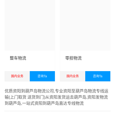
资阳货运公司
成立于2016年，经营范围包括道路货物运
输，国际货物运输代理，仓储服务，装卸服务，搬运服
务，包装服务，企业管理咨询，商务咨询，自有汽车租
赁，办公文化用品，电子产品，五金交电，日用百货销
售，电子商务，从事货物进口及技术进口业务。
万信资阳
货运公司
以珠三角，长三角和京津冀等区域为转运中心，
面向国内国际为您提供
资阳到葫芦岛货运专线
，包括国内
公路汽车运输
、铁路火车运输、航空货运货运以及国际空
运、国际海运代理、电商货运仓储等一站式综合供应链货
整车物流
零担物流
运运输服务。
国内业务
咨询Ta
国内业务
咨询Ta
查看详细
查看详细
优质资阳到葫芦岛物流公司,专业资阳至葫芦岛物流专线运
输(上门取货 送货到门)从资阳发货运去葫芦岛,资阳发物流
到葫芦岛,一站式资阳到葫芦岛直达专线物流