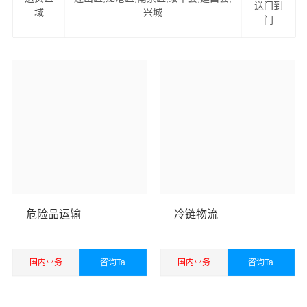
送门到
万信物流公司
将为您全力以赴！
域
兴城
门
资阳到葫芦岛物流服务项目
1、提供一站式门到门资阳到葫芦岛物流服务（上门提货、
家具拆卸、物品包装、送货到您的家中）。
2、易碎物品特殊包装，量身定制木箱：如钢琴、红木家
具、古董、雕塑、艺术品、名贵字画等。
2、可上门看货，现场为客户提供准确报价，并提供运输方
案。
危险品运输
冷链物流
4、公司与中国太平洋财产保险、平安保险长期合作，一旦
货物出险将有专人全程负责处理理赔事宜，免除您的后顾
国内业务
咨询Ta
国内业务
咨询Ta
之忧。
查看详细
查看详细