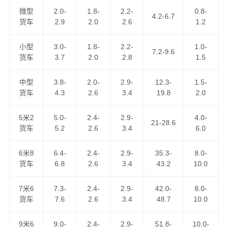
山区,滴道区,梨树区,城子河区,麻山区,鸡东县,虎林,密山；
微型
2.0-
1.8-
2.2-
0.8-
4.2-6.7
货车
2.9
2.0
2.6
1.2
鸡西到重庆货运公司
为工厂、贸易商、批发商等货主提供
整车、零担、大件运输、普快特快、搬家搬厂、回程车调
小型
3.0-
1.8-
2.2-
1.0-
7.2-9.6
用等全方位的整车物流，零担运输，门到门运输，点到点
货车
3.7
2.0
2.8
1.5
配送，送货到指定地点。万信物流是中国人民财产保险公
司货运险的签约公司，是黑龙江省物流行业协会理事单
中型
3.8-
2.0-
2.9-
12.3-
1.5-
货车
4.3
2.6
3.4
19.8
2.0
位，您可以放心地把货托付万信物流！
5米2
5.0-
2.4-
2.9-
4.0-
21-28.6
货车
5.2
2.6
3.4
6.0
6米8
6.4-
2.4-
2.9-
35.3-
8.0-
货车
6.8
2.6
3.4
43.2
10.0
7米6
7.3-
2.4-
2.9-
42.0-
8.0-
货车
7.6
2.6
3.4
48.7
10.0
我们的路线天天走车，满足客户做到以下优势！
9米6
9.0-
2.4-
2.9-
51.8-
10.0-