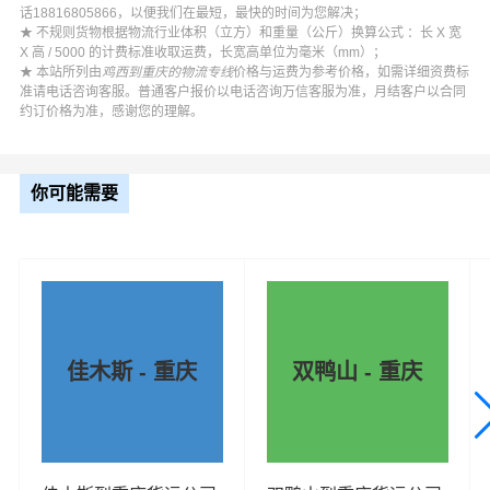
话18816805866，以便我们在最短，最快的时间为您解决；
★ 不规则货物根据物流行业体积（立方）和重量（公斤）换算公式 ：长 X 宽
X 高 / 5000 的计费标准收取运费，长宽高单位为毫米（mm）；
★ 本站所列由
鸡西到重庆的物流专线
价格与运费为参考价格，如需详细资费标
准请电话咨询客服。普通客户报价以电话咨询万信客服为准，月结客户以合同
约订价格为准，感谢您的理解。
你可能需要
佳木斯 - 重庆
双鸭山 - 重庆