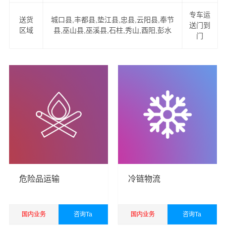
专车运
送货
城口县,丰都县,垫江县,忠县,云阳县,奉节
2、易碎物品特殊包装，量身定制木箱：如钢琴、红木家
送门到
区域
县,巫山县,巫溪县,石柱,秀山,酉阳,彭水
具、古董、雕塑、艺术品、名贵字画等。
门
2、可上门看货，现场为客户提供准确报价，并提供运输方
案。
4、公司与中国太平洋财产保险、平安保险长期合作，一旦
货物出险将有专人全程负责处理理赔事宜，免除您的后顾
之忧。
鸡西货运公司
成立于2016年，经营范围包括道路货物运
输，国际货物运输代理，仓储服务，装卸服务，搬运服
务，包装服务，企业管理咨询，商务咨询，自有汽车租
危险品运输
冷链物流
赁，办公文化用品，电子产品，五金交电，日用百货销
售，电子商务，从事货物进口及技术进口业务。
万信鸡西
货运公司
以珠三角，长三角和京津冀等区域为转运中心，
国内业务
咨询Ta
国内业务
咨询Ta