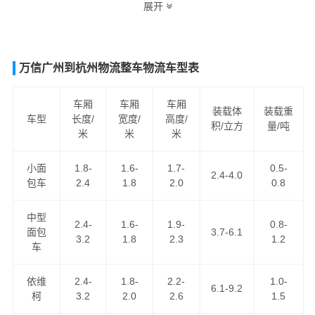
展开
车运输服务，为客户提供优势的
鸡西到重庆物流专线
运输
资源，
鸡西到重庆货运
为客户提供舒适省心放心的鸡西至
重庆货运公司服务。
万信广州到杭州物流整车物流车型表
车厢
车厢
车厢
装载体
装载重
车型
长度/
宽度/
高度/
积/立方
量/吨
米
米
米
小面
1.8-
1.6-
1.7-
0.5-
2.4-4.0
包车
2.4
1.8
2.0
0.8
中型
2.4-
1.6-
1.9-
0.8-
万信物流作为
鸡西到重庆物流公司
知名企业之一，运营鸡
面包
3.7-6.1
3.2
1.8
2.3
1.2
车
西到重庆货运专线近10年，以“安全、快捷、诚信、真诚”为
服务理念，把坚持不懈的物流精神弘扬广大，得到了广大
依维
2.4-
1.8-
2.2-
1.0-
客户的认可，现已成为我司品牌专线之一，天天通过零担
6.1-9.2
柯
3.2
2.0
2.6
1.5
货物资源整合发车前往重庆，可上门取货区域：鸡冠区,恒