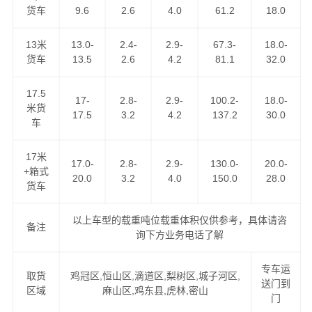
货车
9.6
2.6
4.0
61.2
18.0
1、低价格、高服务：GPS卫星系统全程跟踪，全程保险，
全程高速。
13米
13.0-
2.4-
2.9-
67.3-
18.0-
货车
13.5
2.6
4.2
81.1
32.0
2、高速往返，自由车辆运输，各种车型具备配送。
17.5
17-
2.8-
2.9-
100.2-
18.0-
米货
3、长期运营合作：汽车配件专业运输与配送。
17.5
3.2
4.2
137.2
30.0
车
4、同样运价比速度，同样速度比服务。做精品运输，创一
17米
17.0-
2.8-
2.9-
130.0-
20.0-
流服务。
+箱式
20.0
3.2
4.0
150.0
28.0
货车
价格优惠，运货及时，欢迎来电咨询鸡西至重庆专线，
万
信物流公司
将为您全力以赴！
以上车型的载重吨位载重体积仅供参考，具体请咨
备注
询下方业务电话了解
鸡西到重庆物流服务项目
专车运
取货
鸡冠区,恒山区,滴道区,梨树区,城子河区,
送门到
1、提供一站式门到门鸡西到重庆物流服务（上门提货、家
区域
麻山区,鸡东县,虎林,密山
门
具拆卸、物品包装、送货到您的家中）。