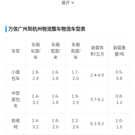
展开
车运输服务，为客户提供优势的
伊春到重庆物流专线
运输
资源，
伊春到重庆货运
为客户提供舒适省心放心的伊春至
重庆货运公司服务。
万信广州到杭州物流整车物流车型表
车厢
车厢
车厢
装载体
装载重
车型
长度/
宽度/
高度/
积/立方
量/吨
米
米
米
小面
1.8-
1.6-
1.7-
0.5-
2.4-4.0
包车
2.4
1.8
2.0
0.8
中型
2.4-
1.6-
1.9-
0.8-
万信物流作为
伊春到重庆物流公司
知名企业之一，运营伊
面包
3.7-6.1
3.2
1.8
2.3
1.2
车
春到重庆货运专线近10年，以“安全、快捷、诚信、真诚”为
服务理念，把坚持不懈的物流精神弘扬广大，得到了广大
依维
2.4-
1.8-
2.2-
1.0-
客户的认可，现已成为我司品牌专线之一，天天通过零担
6.1-9.2
柯
3.2
2.0
2.6
1.5
货物资源整合发车前往重庆，可上门取货区域：伊美区,乌