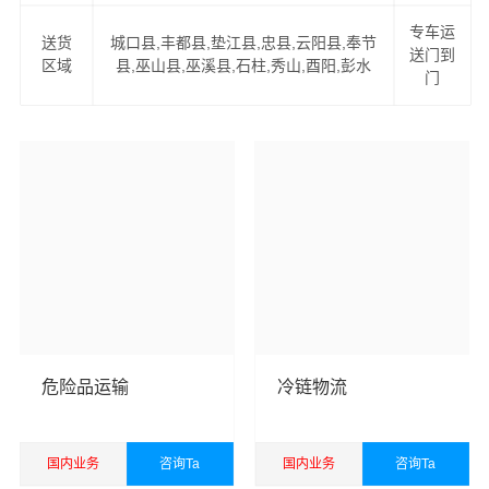
2、易碎物品特殊包装，量身定制木箱：如钢琴、红木家
专车运
具、古董、雕塑、艺术品、名贵字画等。
送货
城口县,丰都县,垫江县,忠县,云阳县,奉节
送门到
区域
县,巫山县,巫溪县,石柱,秀山,酉阳,彭水
门
2、可上门看货，现场为客户提供准确报价，并提供运输方
案。
4、公司与中国太平洋财产保险、平安保险长期合作，一旦
货物出险将有专人全程负责处理理赔事宜，免除您的后顾
之忧。
伊春货运公司
成立于2016年，经营范围包括道路货物运
输，国际货物运输代理，仓储服务，装卸服务，搬运服
务，包装服务，企业管理咨询，商务咨询，自有汽车租
赁，办公文化用品，电子产品，五金交电，日用百货销
危险品运输
冷链物流
售，电子商务，从事货物进口及技术进口业务。
万信伊春
货运公司
以珠三角，长三角和京津冀等区域为转运中心，
面向国内国际为您提供
伊春到重庆货运专线
，包括国内
公
国内业务
咨询Ta
国内业务
咨询Ta
路汽车运输
、铁路火车运输、航空货运货运以及国际空