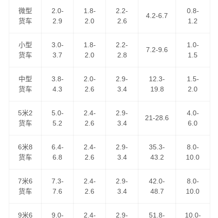
翠区,友好区,嘉荫县,汤旺县,丰林县,大箐山县,南岔县,金,铁
微型
2.0-
1.8-
2.2-
0.8-
4.2-6.7
力；
货车
2.9
2.0
2.6
1.2
伊春到重庆货运公司
为工厂、贸易商、批发商等货主提供
小型
3.0-
1.8-
2.2-
1.0-
7.2-9.6
整车、零担、大件运输、普快特快、搬家搬厂、回程车调
货车
3.7
2.0
2.8
1.5
用等全方位的整车物流，零担运输，门到门运输，点到点
配送，送货到指定地点。万信物流是中国人民财产保险公
中型
3.8-
2.0-
2.9-
12.3-
1.5-
货车
4.3
2.6
3.4
19.8
2.0
司货运险的签约公司，是黑龙江省物流行业协会理事单
位，您可以放心地把货托付万信物流！
5米2
5.0-
2.4-
2.9-
4.0-
21-28.6
货车
5.2
2.6
3.4
6.0
6米8
6.4-
2.4-
2.9-
35.3-
8.0-
货车
6.8
2.6
3.4
43.2
10.0
7米6
7.3-
2.4-
2.9-
42.0-
8.0-
货车
7.6
2.6
3.4
48.7
10.0
我们的路线天天走车，满足客户做到以下优势！
9米6
9.0-
2.4-
2.9-
51.8-
10.0-
1、低价格、高服务：GPS卫星系统全程跟踪，全程保险，