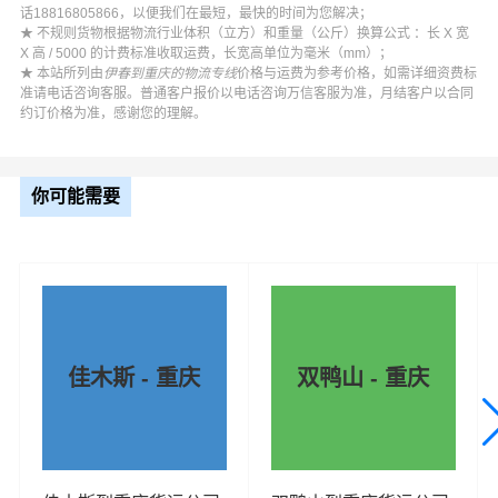
话18816805866，以便我们在最短，最快的时间为您解决；
★ 不规则货物根据物流行业体积（立方）和重量（公斤）换算公式 ：长 X 宽
X 高 / 5000 的计费标准收取运费，长宽高单位为毫米（mm）；
★ 本站所列由
伊春到重庆的物流专线
价格与运费为参考价格，如需详细资费标
准请电话咨询客服。普通客户报价以电话咨询万信客服为准，月结客户以合同
约订价格为准，感谢您的理解。
你可能需要
佳木斯 - 重庆
双鸭山 - 重庆