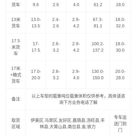
货车
9.6
2.6
4.0
61.2
18.0
全程高速。
13米
13.0-
2.4-
2.9-
67.3-
18.0-
2、高速往返，自由车辆运输，各种车型具备配送。
货车
13.5
2.6
4.2
81.1
32.0
3、长期运营合作：汽车配件专业运输与配送。
17.5
17-
2.8-
2.9-
100.2-
18.0-
米货
17.5
3.2
4.2
137.2
30.0
4、同样运价比速度，同样速度比服务。做精品运输，创一
车
流服务。
17米
17.0-
2.8-
2.9-
130.0-
20.0-
+箱式
价格优惠，运货及时，欢迎来电咨询伊春至重庆专线，
万
20.0
3.2
4.0
150.0
28.0
货车
信物流公司
将为您全力以赴！
以上车型的载重吨位载重体积仅供参考，具体请咨
伊春到重庆物流服务项目
备注
询下方业务电话了解
1、提供一站式门到门伊春到重庆物流服务（上门提货、家
专车运
取货
伊美区,乌翠区,友好区,嘉荫县,汤旺县,丰
具拆卸、物品包装、送货到您的家中）。
送门到
区域
林县,大箐山县,南岔县,金,铁力
门